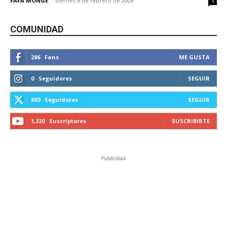
FAFA MONGE
-
viernes 6 de febrero de 2009
1
COMUNIDAD
286
Fans
ME GUSTA
0
Seguidores
SEGUIR
880
Seguidores
SEGUIR
1,220
Suscriptores
SUSCRIBIRTE
Publicidad