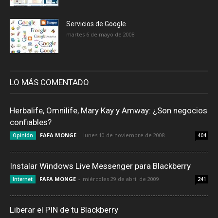
Servicios de Google
martes 6 de mayo de 2008
LO MÁS COMENTADO
Herbalife, Omnilife, Mary Kay y Amway: ¿Son negocios
confiables?
FAFA MONGE
-
lunes 10 de noviembre de 2008
Opinión
404
Instalar Windows Live Messenger para Blackberry
FAFA MONGE
-
miércoles 29 de abril de 2009
Internet
241
Liberar el PIN de tu Blackberry