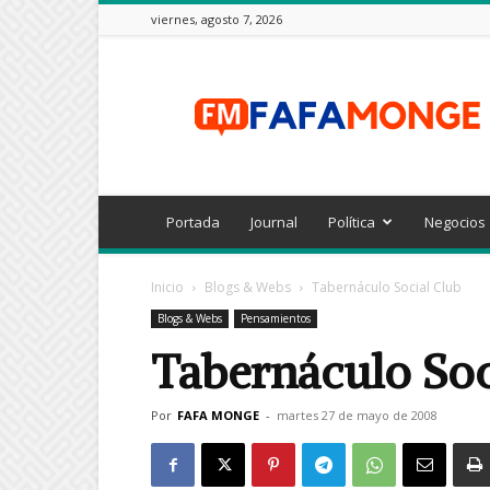
viernes, agosto 7, 2026
FAFAMONGE
Portada
Journal
Política
Negocios
Inicio
Blogs & Webs
Tabernáculo Social Club
Blogs & Webs
Pensamientos
Tabernáculo Soc
Por
FAFA MONGE
-
martes 27 de mayo de 2008