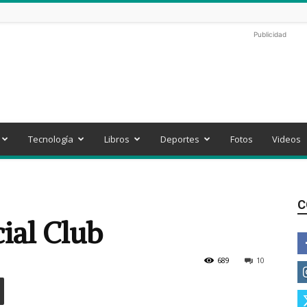
Publicidad
Tecnología
Libros
Deportes
Fotos
Videos
C
ial Club
689
10