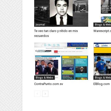
Journal
Blogs & We
Te veo tan claro y nítido en mis
Warescript
recuerdos
Blogs & Webs
Blogs & We
ContraPunto.com.sv
ElBlog.com