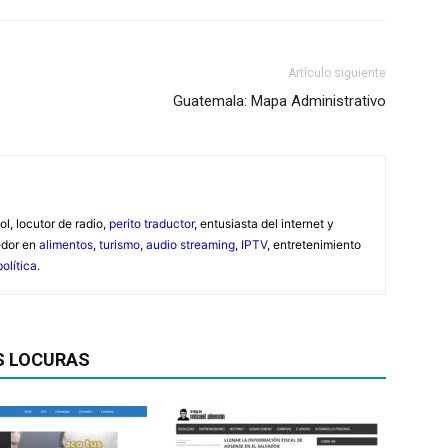
Artículo siguiente
Guatemala: Mapa Administrativo
ol, locutor de radio,
perito traductor
, entusiasta del internet y
edor en
alimentos
,
turismo
,
audio streaming
,
IPTV
, entretenimiento
política
.
S LOCURAS