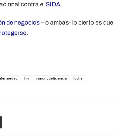
nacional contra el
SIDA
.
ón de negocios
– o ambas- lo cierto es que
rotegerse
.
nfermedad
hiv
inmunodeficiencia
lucha