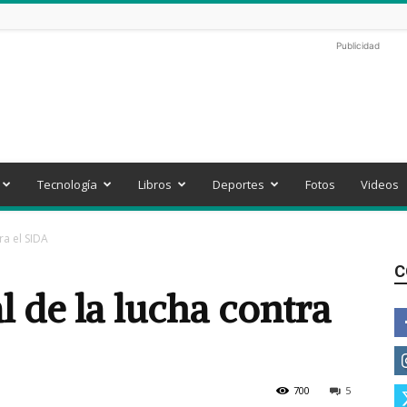
Publicidad
Tecnología
Libros
Deportes
Fotos
Videos
ra el SIDA
C
l de la lucha contra
700
5