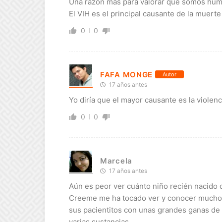
Una razón más para valorar que somos hu
El VIH es el principal causante de la muert
0
0
FAFA MONGE
Autor
17 años antes
Yo diría que el mayor causante es la viole
0
0
Marcela
17 años antes
Aún es peor ver cuánto niño recién nacido
Creeme me ha tocado ver y conocer muchos 
sus pacientitos con unas grandes ganas de 
varias sustancias…