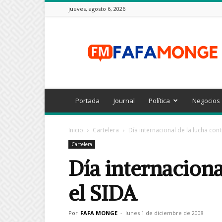
jueves, agosto 6, 2026
FAFAMONGE
Portada
Journal
Política
Negocios
Inicio
Cartelera
Día internacional de la lucha cont
Cartelera
Día internaciona
el SIDA
Por
FAFA MONGE
-
lunes 1 de diciembre de 2008