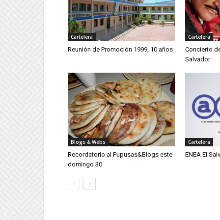
Cartelera
Cartelera
Reunión de Promoción 1999, 10 años
Concierto d
Salvador
Blogs & Webs
Cartelera
Recordatorio al Pupusas&Blogs este
ENEA El Sal
domingo 30