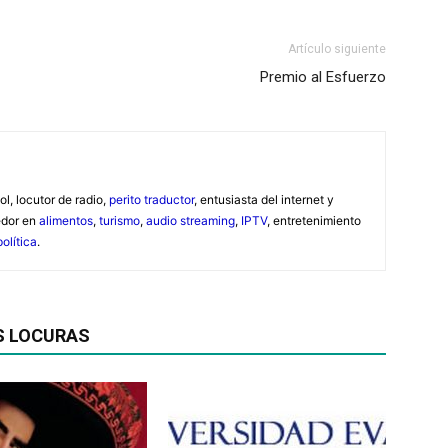
Artículo siguiente
Premio al Esfuerzo
ol, locutor de radio,
perito traductor
, entusiasta del internet y
edor en
alimentos
,
turismo
,
audio streaming
,
IPTV
, entretenimiento
política
.
S LOCURAS