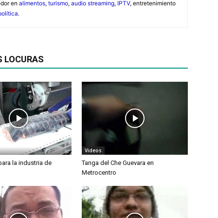
edor en
alimentos
,
turismo
,
audio streaming
,
IPTV
, entretenimiento
política
.
S LOCURAS
Videos
ara la industria de
Tanga del Che Guevara en
Metrocentro