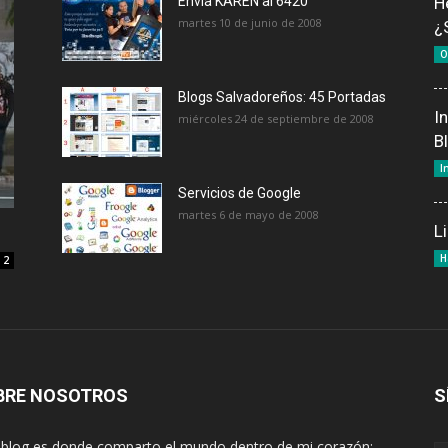
Envía KAREN al 6420
H
martes 10 de junio de 2008
¿
O
Blogs Salvadoreños: 45 Portadas
I
miércoles 24 de septiembre de 2008
B
I
Servicios de Google
martes 6 de mayo de 2008
L
H
2
BRE NOSOTROS
S
 blog es donde comparto el mundo dentro de mi corazón: