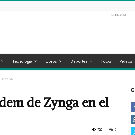
Publicidad
Tecnología
Libros
Deportes
Fotos
Videos
 iPhone
C
dem de Zynga en el
720
0