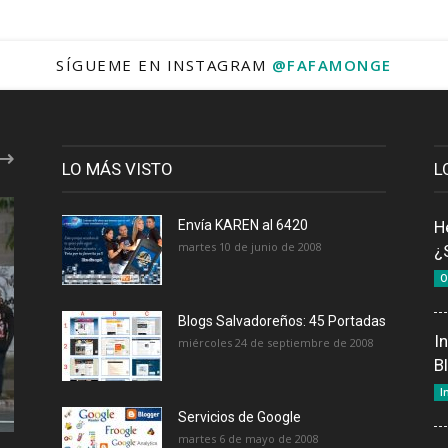
SÍGUEME EN INSTAGRAM
@FAFAMONGE
LO MÁS VISTO
L
Envía KAREN al 6420
H
martes 10 de junio de 2008
¿
O
Blogs Salvadoreños: 45 Portadas
I
miércoles 24 de septiembre de 2008
B
I
Servicios de Google
martes 6 de mayo de 2008