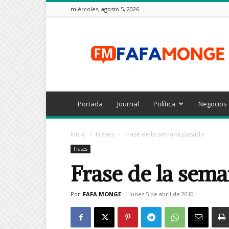
miércoles, agosto 5, 2026
FAFAMONGE
Portada
Journal
Política
Negocios
Inicio
Frases
Frase de la semana pasada
Frases
Frase de la sem
Por
FAFA MONGE
-
lunes 5 de abril de 2010