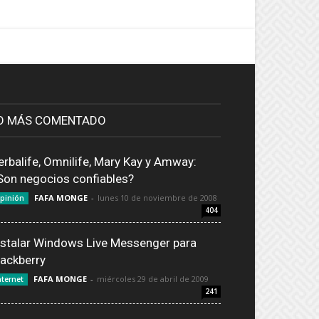
O MÁS COMENTADO
erbalife, Omnilife, Mary Kay y Amway:
Son negocios confiables?
FAFA MONGE
-
lunes 10 de noviembre de 2008
pinión
404
nstalar Windows Live Messenger para
lackberry
FAFA MONGE
-
miércoles 29 de abril de 2009
nternet
241