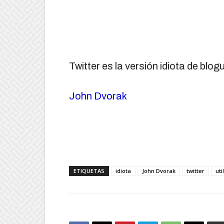
Twitter es la versión idiota de blog
John Dvorak
ETIQUETAS
idiota
John Dvorak
twitter
uti