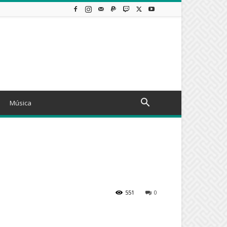
Música
551
0