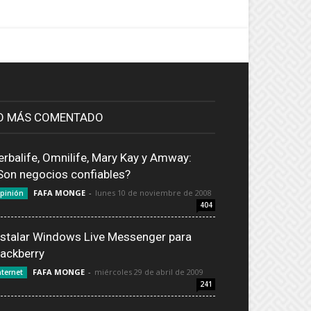
O MÁS COMENTADO
erbalife, Omnilife, Mary Kay y Amway:
Son negocios confiables?
FAFA MONGE
-
lunes 10 de noviembre de 2008
pinión
404
nstalar Windows Live Messenger para
lackberry
FAFA MONGE
-
miércoles 29 de abril de 2009
nternet
241