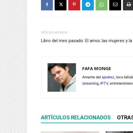
Artículo anterior
Libro del mes pasado: El amor, las mujeres y l
FAFA MONGE
Amante del
ajedrez
, loco béisb
streaming
,
IPTV
, entretenimie
ARTÍCULOS RELACIONADOS
OTRA