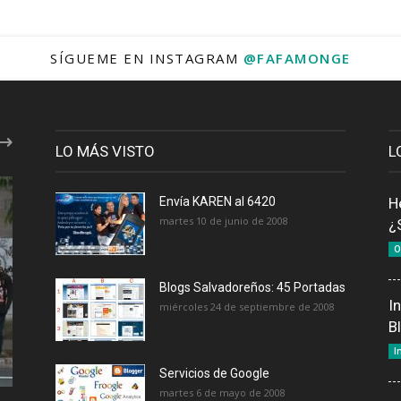
SÍGUEME EN INSTAGRAM
@FAFAMONGE
LO MÁS VISTO
L
Envía KAREN al 6420
H
martes 10 de junio de 2008
¿
O
Blogs Salvadoreños: 45 Portadas
I
miércoles 24 de septiembre de 2008
B
I
Servicios de Google
martes 6 de mayo de 2008