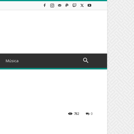
Música
782
0