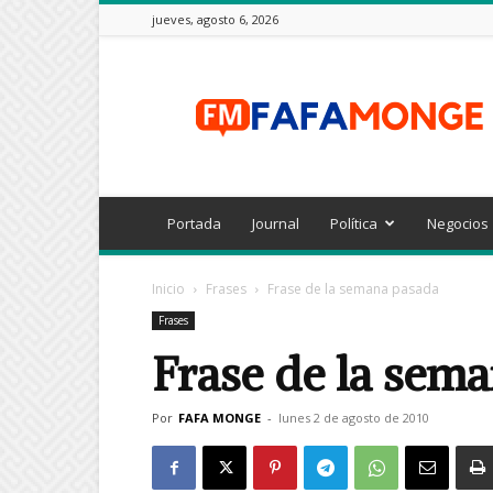
jueves, agosto 6, 2026
FAFAMONGE
Portada
Journal
Política
Negocios
Inicio
Frases
Frase de la semana pasada
Frases
Frase de la sem
Por
FAFA MONGE
-
lunes 2 de agosto de 2010