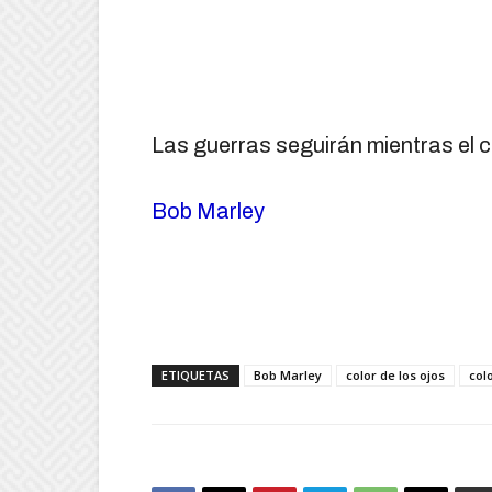
Las guerras seguirán mientras el co
Bob Marley
ETIQUETAS
Bob Marley
color de los ojos
colo