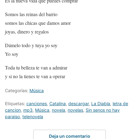
Es la nueva vida que puedes comprar
Somos las reinas del barrio
somos las chicas que damos amor
joyas, dinero y regalos
Dámelo todo y tuya yo soy
Yo soy
Toda tu belleza te van a admirar
y si no la tienes te van a operar
Categorías:
Música
Etiquetas:
canciones
,
Catalina
,
descargar
,
La Diabla
,
letra de
cancion
,
mp3
,
Música
,
novela
,
novelas
,
Sin senos no hay
paraiso
,
telenovela
Deja un comentario