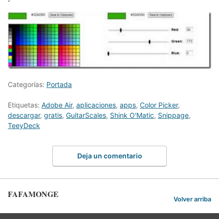
Categorías:
Portada
Etiquetas:
Adobe Air
,
aplicaciones
,
apps
,
Color Picker
,
descargar
,
gratis
,
GuitarScales
,
Shink O'Matic
,
Snippage
,
TeeyDeck
Deja un comentario
FAFAMONGE
Volver arriba