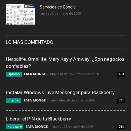
Servicios de Google
martes 6 de mayo de 2008
LO MÁS COMENTADO
Herbalife, Omnilife, Mary Kay y Amway: ¿Son negocios
confiables?
FAFA MONGE
-
lunes 10 de noviembre de 2008
Opinión
404
Instalar Windows Live Messenger para Blackberry
FAFA MONGE
-
miércoles 29 de abril de 2009
Internet
241
Liberar el PIN de tu Blackberry
FAFA MONGE
-
martes 28 de abril de 2009
Hardware
218