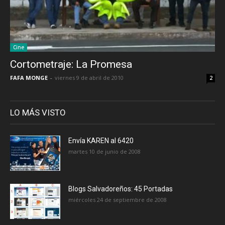
Cine
Cortometraje: La Promesa
FAFA MONGE
-
viernes 9 de abril de 2010
2
LO MÁS VISTO
Envía KAREN al 6420
martes 10 de junio de 2008
Blogs Salvadoreños: 45 Portadas
miércoles 24 de septiembre de 2008