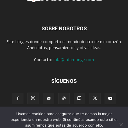
SOBRE NOSOTROS
Este blog es donde comparto el mundo dentro de mi corazón:
Anécdotas, pensamientos y otras ideas.
Contacto:
fafa@fafamonge.com
SÍGUENOS
Usamos cookies para asegurar que te damos la mejor
Acerca de
Donar
Radio
Podcast
Contenido
Publicidad
experiencia en nuestra web. Si continúas usando este sitio,
asumiremos que estás de acuerdo con ello.
Suscribirse
Privacidad
Términos y Condiciones