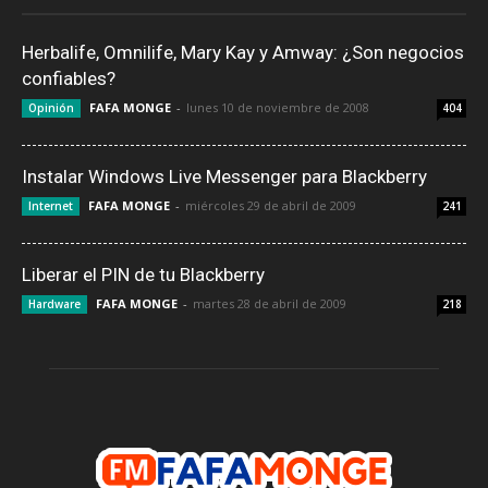
Herbalife, Omnilife, Mary Kay y Amway: ¿Son negocios
confiables?
FAFA MONGE
-
lunes 10 de noviembre de 2008
Opinión
404
Instalar Windows Live Messenger para Blackberry
FAFA MONGE
-
miércoles 29 de abril de 2009
Internet
241
Liberar el PIN de tu Blackberry
FAFA MONGE
-
martes 28 de abril de 2009
Hardware
218