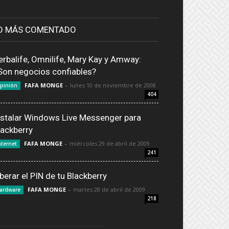
O MÁS COMENTADO
erbalife, Omnilife, Mary Kay y Amway:
Son negocios confiables?
FAFA MONGE
-
lunes 10 de noviembre de 2008
pinión
404
nstalar Windows Live Messenger para
lackberry
FAFA MONGE
-
miércoles 29 de abril de 2009
nternet
241
iberar el PIN de tu Blackberry
FAFA MONGE
-
martes 28 de abril de 2009
ardware
218