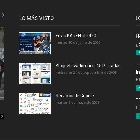
LO MÁS VISTO
L
Envía KAREN al 6420
H
martes 10 de junio de 2008
¿
O
Blogs Salvadoreños: 45 Portadas
I
miércoles 24 de septiembre de 2008
B
I
Servicios de Google
martes 6 de mayo de 2008
L
H
2