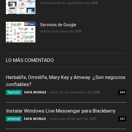
miércoles 24 de septiembre de 2008
Servicios de Google
martes 6 de mayo de 2008
LO MÁS COMENTADO
Herbalife, Omnilife, Mary Kay y Amway: ¿Son negocios
confiables?
FAFA MONGE
-
lunes 10 de noviembre de 2008
Opinión
404
Instalar Windows Live Messenger para Blackberry
FAFA MONGE
-
miércoles 29 de abril de 2009
Internet
241