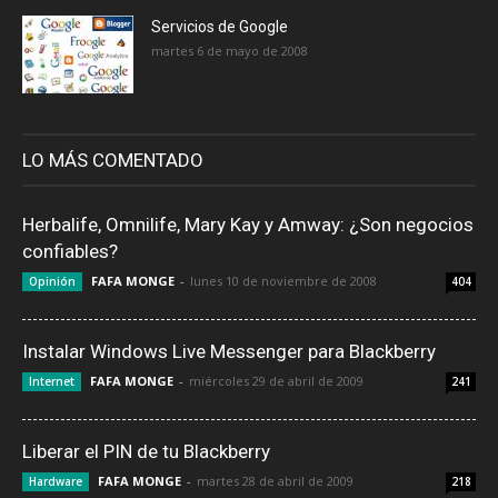
Servicios de Google
martes 6 de mayo de 2008
LO MÁS COMENTADO
Herbalife, Omnilife, Mary Kay y Amway: ¿Son negocios
confiables?
FAFA MONGE
-
lunes 10 de noviembre de 2008
Opinión
404
Instalar Windows Live Messenger para Blackberry
FAFA MONGE
-
miércoles 29 de abril de 2009
Internet
241
Liberar el PIN de tu Blackberry
FAFA MONGE
-
martes 28 de abril de 2009
Hardware
218