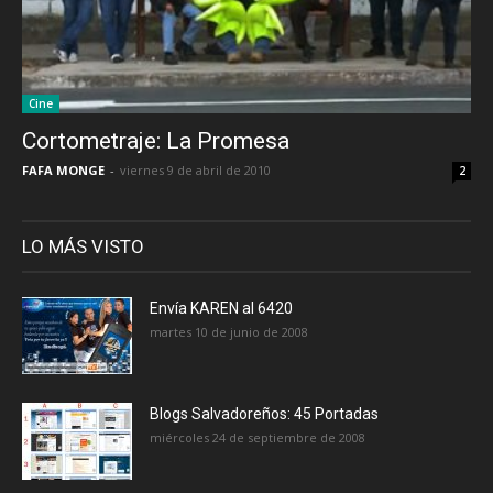
Cine
Cortometraje: La Promesa
FAFA MONGE
-
viernes 9 de abril de 2010
2
LO MÁS VISTO
Envía KAREN al 6420
martes 10 de junio de 2008
Blogs Salvadoreños: 45 Portadas
miércoles 24 de septiembre de 2008