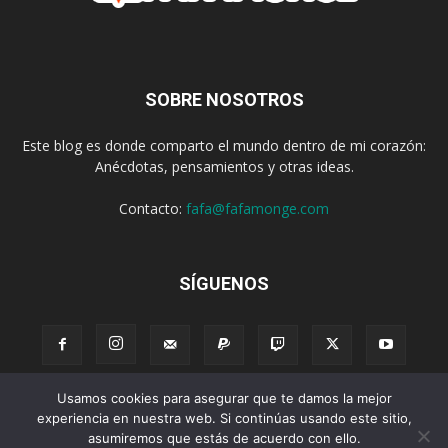
SOBRE NOSOTROS
Este blog es donde comparto el mundo dentro de mi corazón:
Anécdotas, pensamientos y otras ideas.
Contacto:
fafa@fafamonge.com
SÍGUENOS
Usamos cookies para asegurar que te damos la mejor
Acerca de
Donar
Radio
Podcast
Contenido
Publicidad
experiencia en nuestra web. Si continúas usando este sitio,
asumiremos que estás de acuerdo con ello.
Suscribirse
Privacidad
Términos y Condiciones