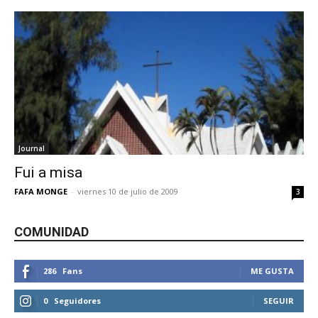
Journal
Fui a misa
FAFA MONGE
-
viernes 10 de julio de 2009
3
COMUNIDAD
286
Fans
ME GUSTA
0
Seguidores
SEGUIR