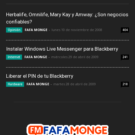
Herbalife, Omnilife, Mary Kay y Amway: ¿Son negocios
confiables?
FAFA MONGE
-
lunes 10 de noviembre de 2008
Opinión
404
Instalar Windows Live Messenger para Blackberry
FAFA MONGE
-
miércoles 29 de abril de 2009
Internet
241
Liberar el PIN de tu Blackberry
FAFA MONGE
-
martes 28 de abril de 2009
Hardware
218