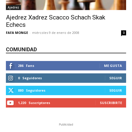
Ajedrez
Ajedrez Xadrez Scacco Schach Skak
Echecs
FAFA MONGE
-
miércoles 9 de enero de 2008
0
COMUNIDAD
286
Fans
ME GUSTA
0
Seguidores
SEGUIR
880
Seguidores
SEGUIR
1,220
Suscriptores
SUSCRIBIRTE
Publicidad