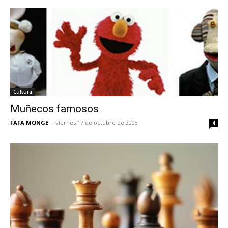
Cultura
Muñecos famosos
FAFA MONGE
-
viernes 17 de octubre de 2008
4