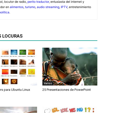
ol, locutor de radio,
perito traductor
, entusiasta del internet y
edor en
alimentos
,
turismo
,
audio streaming
,
IPTV
, entretenimiento
política
.
S LOCURAS
Varios
rs para Ubuntu Linux
25 Presentaciones de PowerPoint