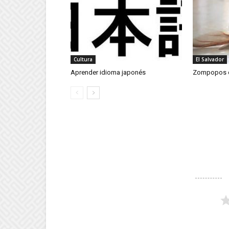
Cultura
El Salvador
Aprender idioma japonés
Zompopos 