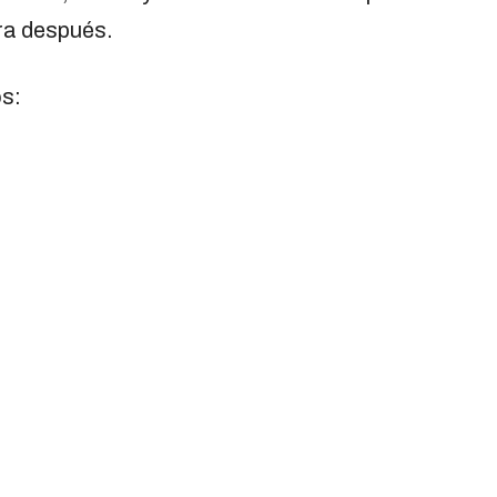
ara después.
s: