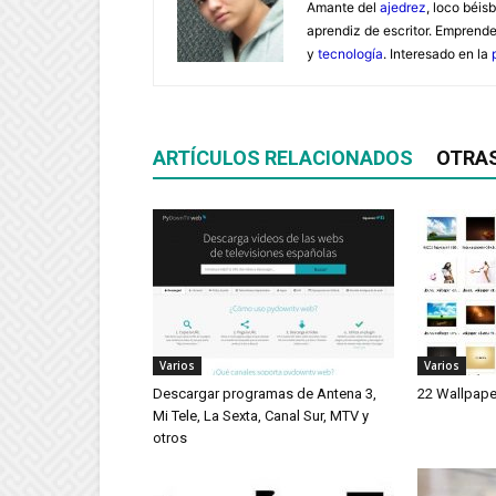
Amante del
ajedrez
, loco béisb
aprendiz de escritor. Emprend
y
tecnología
. Interesado en la
ARTÍCULOS RELACIONADOS
OTRA
Varios
Varios
Descargar programas de Antena 3,
22 Wallpape
Mi Tele, La Sexta, Canal Sur, MTV y
otros