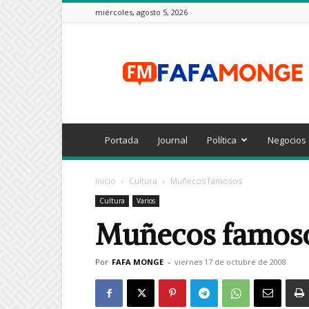
miércoles, agosto 5, 2026
FAFAMONGE
Portada
Journal
Política
Negocios
Inicio
Cultura
Muñecos famosos
Cultura
Varios
Muñecos famos
Por
FAFA MONGE
-
viernes 17 de octubre de 2008