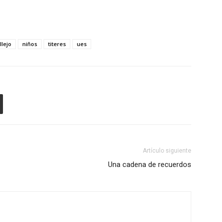
llejo
niños
titeres
ues
Artículo siguiente
Una cadena de recuerdos