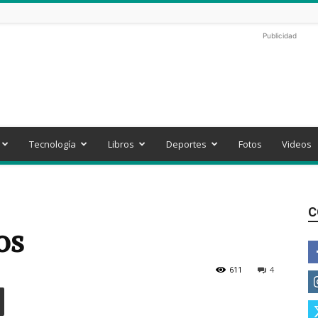
Publicidad
Tecnología
Libros
Deportes
Fotos
Videos
C
os
611
4