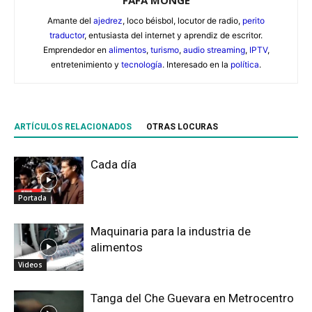
Amante del
ajedrez
, loco béisbol, locutor de radio,
perito
traductor
, entusiasta del internet y aprendiz de escritor.
Emprendedor en
alimentos
,
turismo
,
audio streaming
,
IPTV
,
entretenimiento y
tecnología
. Interesado en la
política
.
ARTÍCULOS RELACIONADOS
OTRAS LOCURAS
Cada día
Portada
Maquinaria para la industria de
alimentos
Videos
Tanga del Che Guevara en Metrocentro