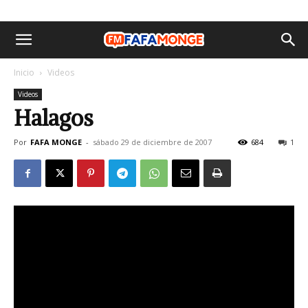
Inicio
Videos
Videos
Halagos
Por
FAFA MONGE
-
sábado 29 de diciembre de 2007
684
1