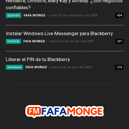
Herbalife, Omnilife, Mary Kay y Amway: ¿Son negocios
confiables?
FAFA MONGE
-
lunes 10 de noviembre de 2008
Opinión
404
Instalar Windows Live Messenger para Blackberry
FAFA MONGE
-
miércoles 29 de abril de 2009
Internet
241
Liberar el PIN de tu Blackberry
FAFA MONGE
-
martes 28 de abril de 2009
Hardware
218