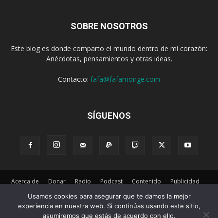
SOBRE NOSOTROS
Este blog es donde comparto el mundo dentro de mi corazón:
Anécdotas, pensamientos y otras ideas.
Contacto:
fafa@fafamonge.com
SÍGUENOS
Acerca de
Donar
Radio
Podcast
Contenido
Publicidad
Suscribirse
Privacidad
Términos y Condiciones
Usamos cookies para asegurar que te damos la mejor
experiencia en nuestra web. Si continúas usando este sitio,
© 2026 Desarollado por
Empretel Networks
1
asumiremos que estás de acuerdo con ello.