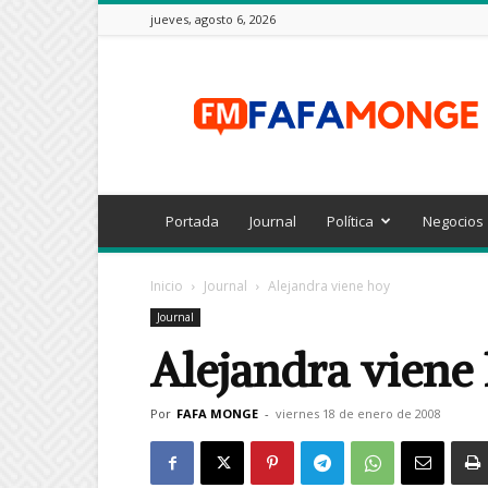
jueves, agosto 6, 2026
FAFAMONGE
Portada
Journal
Política
Negocios
Inicio
Journal
Alejandra viene hoy
Journal
Alejandra viene
Por
FAFA MONGE
-
viernes 18 de enero de 2008