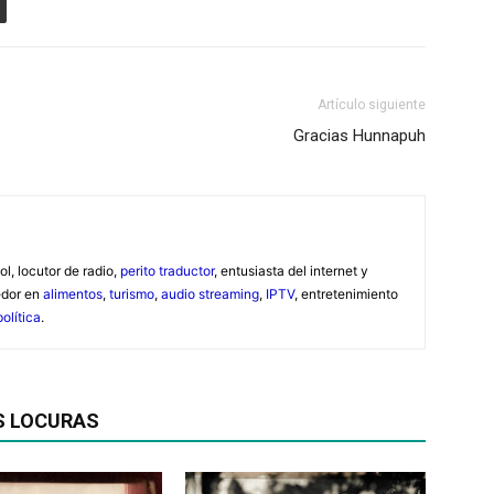
Artículo siguiente
Gracias Hunnapuh
ol, locutor de radio,
perito traductor
, entusiasta del internet y
edor en
alimentos
,
turismo
,
audio streaming
,
IPTV
, entretenimiento
política
.
S LOCURAS