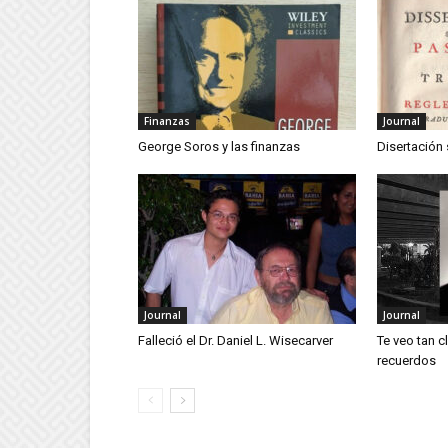
Finanzas
Journal
George Soros y las finanzas
Disertación
Journal
Journal
Falleció el Dr. Daniel L. Wisecarver
Te veo tan c
recuerdos