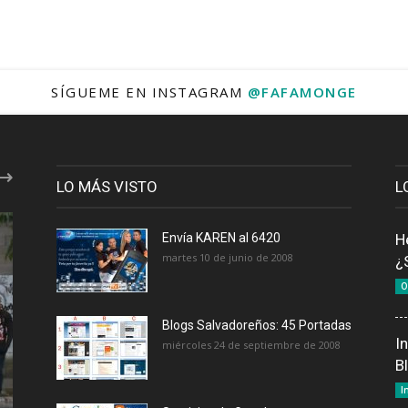
SÍGUEME EN INSTAGRAM
@FAFAMONGE
LO MÁS VISTO
L
Envía KAREN al 6420
H
martes 10 de junio de 2008
¿
O
Blogs Salvadoreños: 45 Portadas
I
miércoles 24 de septiembre de 2008
B
I