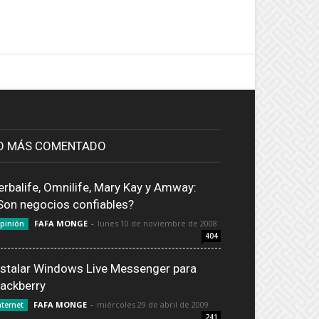
O MÁS COMENTADO
erbalife, Omnilife, Mary Kay y Amway:
Son negocios confiables?
FAFA MONGE
-
lunes 10 de noviembre de 2008
pinión
404
nstalar Windows Live Messenger para
lackberry
FAFA MONGE
-
miércoles 29 de abril de 2009
nternet
241