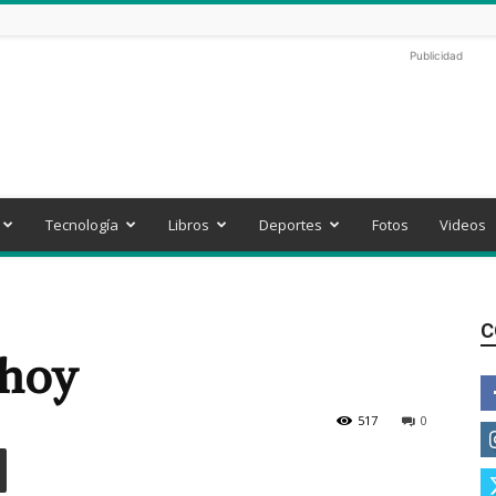
Publicidad
Tecnología
Libros
Deportes
Fotos
Videos
C
 hoy
517
0