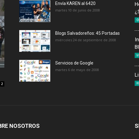
Envía KAREN al 6420
H
martes 10 de junio de 2008
¿
O
Blogs Salvadoreños: 45 Portadas
I
miércoles 24 de septiembre de 2008
B
I
Servicios de Google
martes 6 de mayo de 2008
L
H
2
BRE NOSOTROS
S