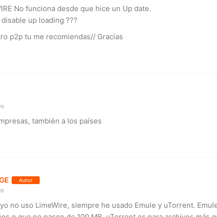
IRE No funciona desde que hice un Up date.
 disable up loading ???
ro p2p tu me recomiendas// Gracias
es
mpresas, también a los países
GE
Autor
es
 yo no uso LimeWire, siempre he usado Emule y uTorrent. Emul
os o que no pasen de 100 MB. uTorrent es para archivos más g