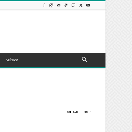
Música
470
3