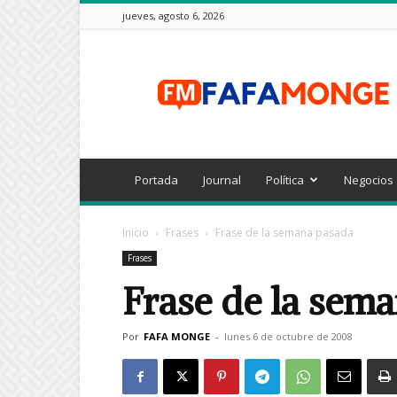
jueves, agosto 6, 2026
FAFAMONGE
Portada
Journal
Política
Negocios
Inicio
Frases
Frase de la semana pasada
Frases
Frase de la sem
Por
FAFA MONGE
-
lunes 6 de octubre de 2008