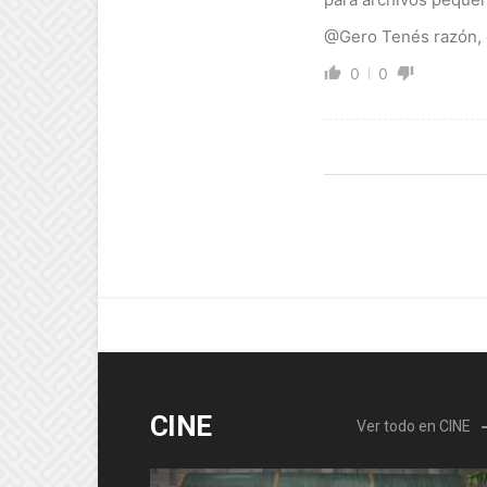
@Gero Tenés razón, e
0
0
CINE
Ver todo en CINE