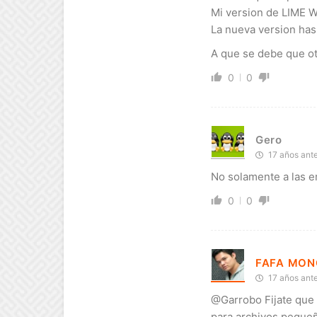
Mi version de LIME W
La nueva version has
A que se debe que ot
0
0
Gero
17 años ant
No solamente a las e
0
0
FAFA MON
17 años ant
@Garrobo Fijate que
para archivos pequeñ