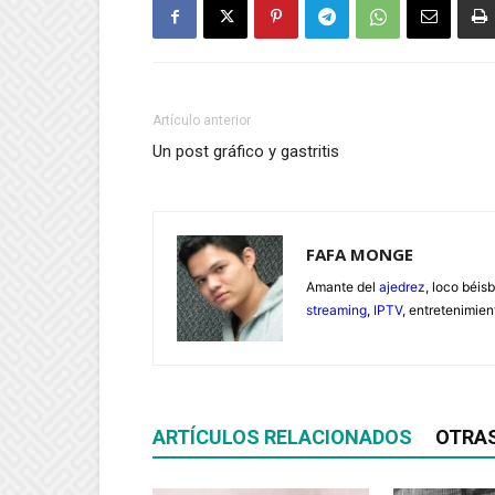
Artículo anterior
Un post gráfico y gastritis
FAFA MONGE
Amante del
ajedrez
, loco béisb
streaming
,
IPTV
, entretenimie
ARTÍCULOS RELACIONADOS
OTRA