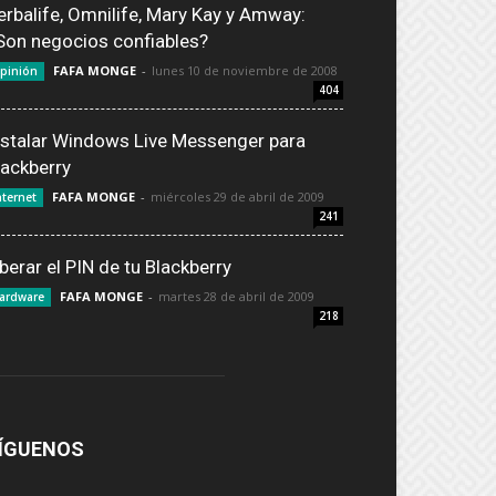
erbalife, Omnilife, Mary Kay y Amway:
Son negocios confiables?
FAFA MONGE
-
lunes 10 de noviembre de 2008
pinión
404
nstalar Windows Live Messenger para
lackberry
FAFA MONGE
-
miércoles 29 de abril de 2009
nternet
241
iberar el PIN de tu Blackberry
FAFA MONGE
-
martes 28 de abril de 2009
ardware
218
ÍGUENOS