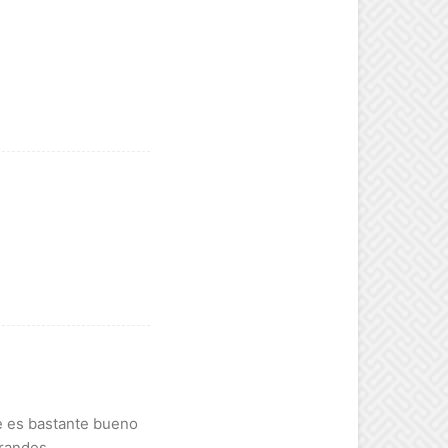
e es bastante bueno
randes.