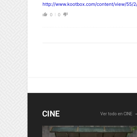
http://www.kootbox.com/content/view/55/2
0
0
CINE
Ver todo en CINE