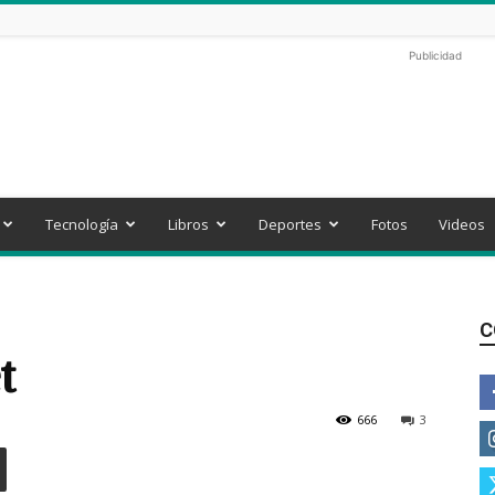
Publicidad
Tecnología
Libros
Deportes
Fotos
Videos
C
t
666
3