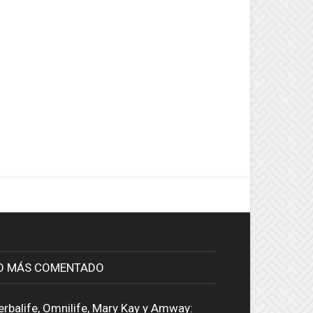
O MÁS COMENTADO
erbalife, Omnilife, Mary Kay y Amway: