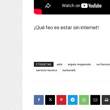
¡Qué feo es estar sin internet!
ETIQUETAS
adsl
enjuto mojamuto
no funcio
servicio tecnico
turbonett