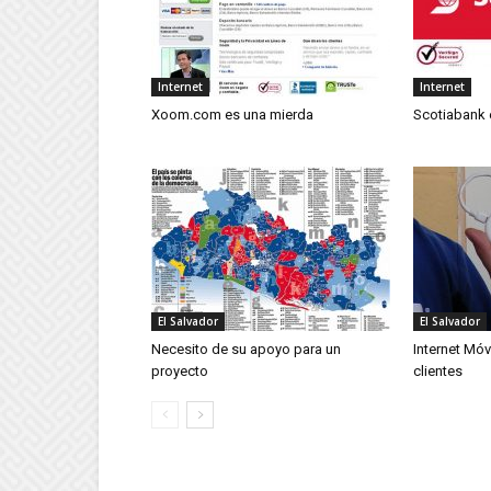
Internet
Internet
Xoom.com es una mierda
Scotiabank e
El Salvador
El Salvador
Necesito de su apoyo para un
Internet Móv
proyecto
clientes