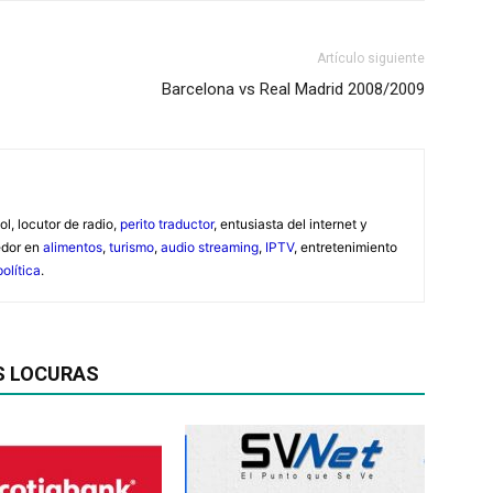
Artículo siguiente
Barcelona vs Real Madrid 2008/2009
ol, locutor de radio,
perito traductor
, entusiasta del internet y
edor en
alimentos
,
turismo
,
audio streaming
,
IPTV
, entretenimiento
política
.
S LOCURAS