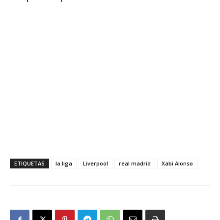
ETIQUETAS
la liga
Liverpool
real madrid
Xabi Alonso