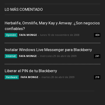
LO MÁS COMENTADO
Herbalife, Omnilife, Mary Kay y Amway: ¿Son negocios
confiables?
FAFA MONGE
-
lunes 10 de noviembre de 2008
Opinión
404
Instalar Windows Live Messenger para Blackberry
FAFA MONGE
-
miércoles 29 de abril de 2009
Internet
241
Liberar el PIN de tu Blackberry
FAFA MONGE
-
martes 28 de abril de 2009
Hardware
218