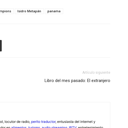
mpions
Isidro Metapán
panama
Artículo siguiente
Libro del mes pasado: El extranjero
ol, locutor de radio,
perito traductor
, entusiasta del internet y
edor en
alimentos
,
turismo
,
audio streaming
,
IPTV
, entretenimiento