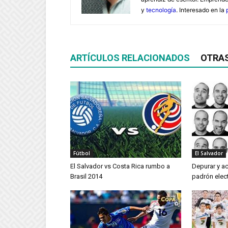
y
tecnología
. Interesado en la
ARTÍCULOS RELACIONADOS
OTRA
Fútbol
El Salvador
El Salvador vs Costa Rica rumbo a
Depurar y ac
Brasil 2014
padrón elect