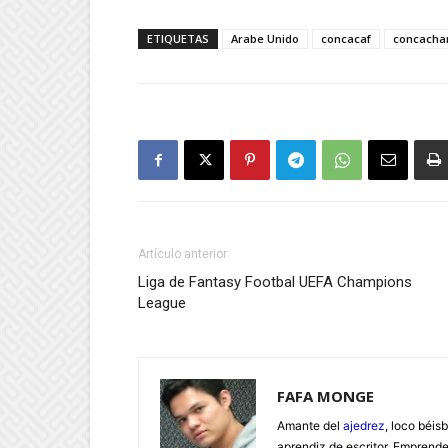
ETIQUETAS
Arabe Unido
concacaf
concacha
Artículo anterior
Liga de Fantasy Footbal UEFA Champions
League
FAFA MONGE
Amante del
ajedrez
, loco béisb
aprendiz de escritor. Emprend