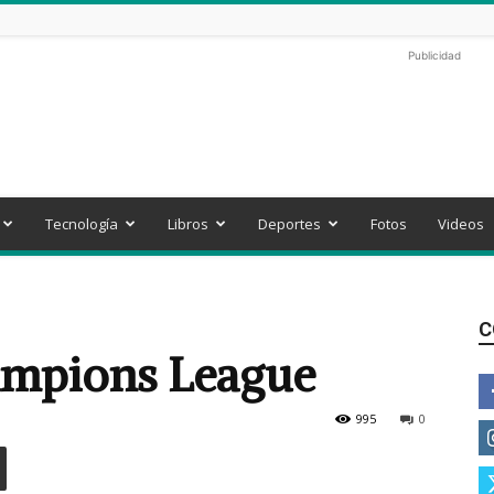
Publicidad
Tecnología
Libros
Deportes
Fotos
Videos
C
pions League
9
995
0