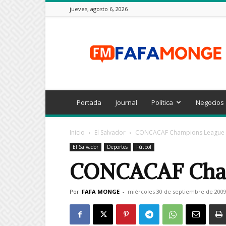
jueves, agosto 6, 2026
FAFAMONGE
Portada
Journal
Política
Negocios
Inicio
El Salvador
CONCACAF Champions League
El Salvador
Deportes
Fútbol
CONCACAF Cham
Por
FAFA MONGE
-
miércoles 30 de septiembre de 200