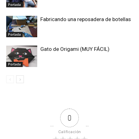
Portada
Fabricando una reposadera de botellas
Portada
Gato de Origami (MUY FÁCIL)
Portada
0
Calificación