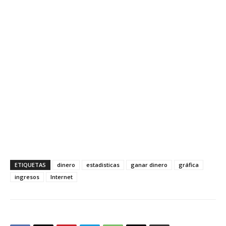
ETIQUETAS
dinero
estadisticas
ganar dinero
gráfica
ingresos
Internet