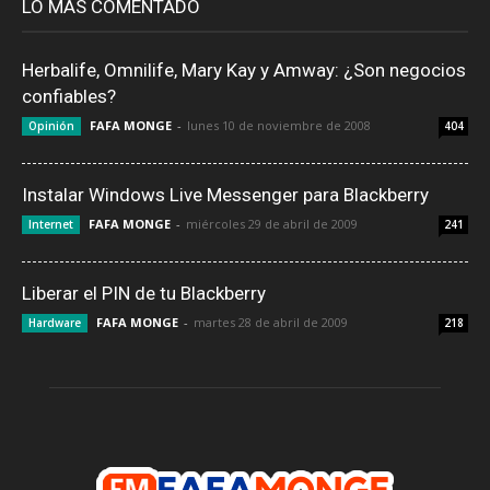
LO MÁS COMENTADO
Herbalife, Omnilife, Mary Kay y Amway: ¿Son negocios
confiables?
FAFA MONGE
-
lunes 10 de noviembre de 2008
Opinión
404
Instalar Windows Live Messenger para Blackberry
FAFA MONGE
-
miércoles 29 de abril de 2009
Internet
241
Liberar el PIN de tu Blackberry
FAFA MONGE
-
martes 28 de abril de 2009
Hardware
218