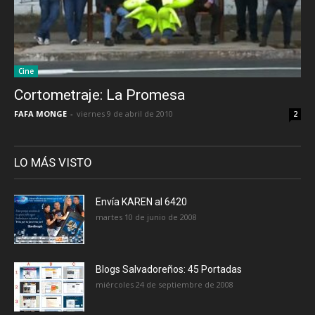
Cine
Cortometraje: La Promesa
FAFA MONGE
-
viernes 9 de abril de 2010
2
LO MÁS VISTO
Envía KAREN al 6420
martes 10 de junio de 2008
Blogs Salvadoreños: 45 Portadas
miércoles 24 de septiembre de 2008