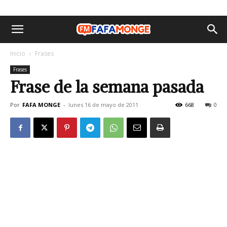
Inicio
Frases
Frases
Frase de la semana pasada
Por
FAFA MONGE
-
lunes 16 de mayo de 2011
668
0