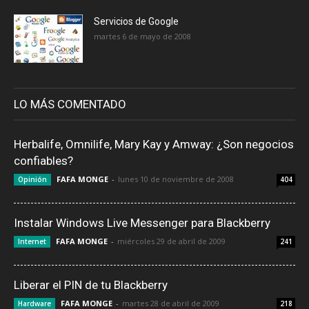
Servicios de Google
martes 6 de mayo de 2008
LO MÁS COMENTADO
Herbalife, Omnilife, Mary Kay y Amway: ¿Son negocios
confiables?
FAFA MONGE
-
lunes 10 de noviembre de 2008
Opinión
404
Instalar Windows Live Messenger para Blackberry
FAFA MONGE
-
miércoles 29 de abril de 2009
Internet
241
Liberar el PIN de tu Blackberry
FAFA MONGE
-
martes 28 de abril de 2009
Hardware
218