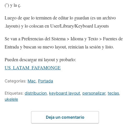
(ˆ) y la ç.
Luego de que lo terminen de editar lo guardan (es un archivo
.layouts) y lo colocan en User/Library/Keyboard Layouts
Se van a Preferencias del Sistema > Idioma y Texto > Fuentes de
Entrada y buscan su nuevo layout, reinician la sesión y listo.
Pueden descargar mi layout y probarlo:
US_LATAM_FAFAMONGE
Categorías:
Mac
,
Portada
Etiquetas:
distribucion
,
keyboard layout
,
personalizar
,
teclas
,
ukelele
Deja un comentario