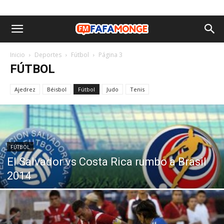
Inicio
Deportes
Fútbol
Página 3
FÚTBOL
Ajedrez
Béisbol
Fútbol
Judo
Tenis
FÚTBOL
El Salvador vs Costa Rica rumbo a Brasil
2014