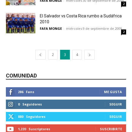
FAFA MONGE
-
miércoles 30 de septiembre de 2009
2
El Salvador vs Costa Rica rumbo a Sudáfrica
2010
FAFA MONGE
-
miércoles 9 de septiembre de 2009
2
2
3
4
COMUNIDAD
286
Fans
ME GUSTA
0
Seguidores
SEGUIR
880
Seguidores
SEGUIR
1,220
Suscriptores
SUSCRIBIRTE