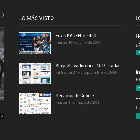
LO MÁS VISTO
L
Envía KAREN al 6420
H
martes 10 de junio de 2008
¿
O
Blogs Salvadoreños: 45 Portadas
I
miércoles 24 de septiembre de 2008
B
I
Servicios de Google
martes 6 de mayo de 2008
L
H
2