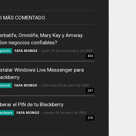
O MÁS COMENTADO
erbalife, Omnilife, Mary Kay y Amway:
Son negocios confiables?
FAFA MONGE
-
lunes 10 de noviembre de 2008
pinión
404
nstalar Windows Live Messenger para
lackberry
FAFA MONGE
-
miércoles 29 de abril de 2009
nternet
241
iberar el PIN de tu Blackberry
FAFA MONGE
-
martes 28 de abril de 2009
ardware
218