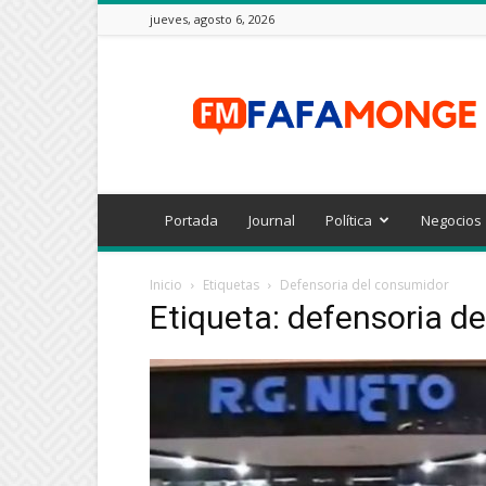
jueves, agosto 6, 2026
FAFAMONGE
Portada
Journal
Política
Negocios
Inicio
Etiquetas
Defensoria del consumidor
Etiqueta: defensoria d