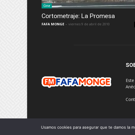
Cine
Cortometraje: La Promesa
FAFA MONGE
-
viernes 9 de abril de 2010
SO
Este
Anéc
Cont
Usamos cookies para asegurar que te damos la me
© 2026 Desarollado por
Empretel Networks