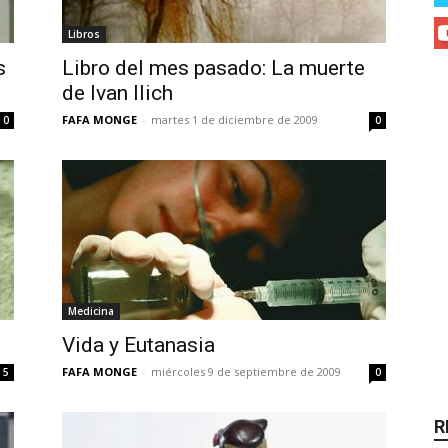
Libros
s
Libro del mes pasado: La muerte
de Ivan Ilich
FAFA MONGE
-
martes 1 de diciembre de 2009
0
0
Medicina
Vida y Eutanasia
FAFA MONGE
-
miércoles 9 de septiembre de 2009
5
0
R