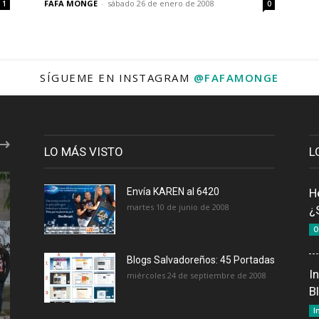
FAFA MONGE
-
sábado 26 de enero de 2008
1
0
SÍGUEME EN INSTAGRAM
@FAFAMONGE
LO MÁS VISTO
L
Envía KAREN al 6420
H
martes 10 de junio de 2008
¿
O
Blogs Salvadoreños: 45 Portadas
I
miércoles 24 de septiembre de 2008
B
I