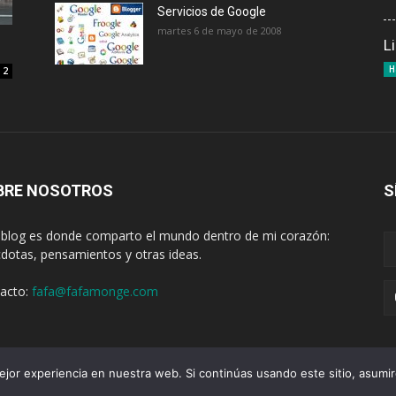
Servicios de Google
martes 6 de mayo de 2008
L
H
2
BRE NOSOTROS
S
 blog es donde comparto el mundo dentro de mi corazón:
dotas, pensamientos y otras ideas.
acto:
fafa@fafamonge.com
jor experiencia en nuestra web. Si continúas usando este sitio, asumi
Acerca de
Donar
Radio
Podcast
Contenido
Publicidad