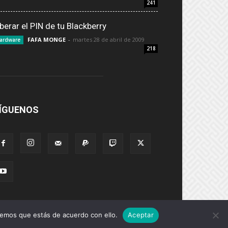
241
iberar el PIN de tu Blackberry
FAFA MONGE
-
martes 28 de abril de 2009
ardware
218
ÍGUENOS
remos que estás de acuerdo con ello.
Aceptar
Suscribirse
Privacidad
Términos y Condiciones