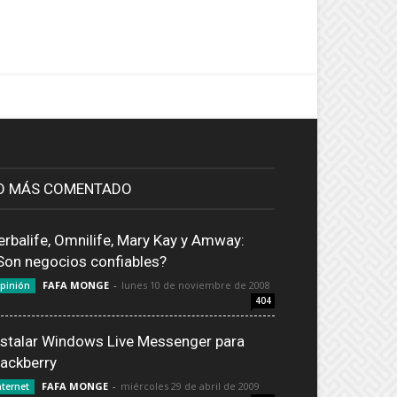
O MÁS COMENTADO
erbalife, Omnilife, Mary Kay y Amway:
Son negocios confiables?
FAFA MONGE
-
lunes 10 de noviembre de 2008
pinión
404
nstalar Windows Live Messenger para
lackberry
FAFA MONGE
-
miércoles 29 de abril de 2009
nternet