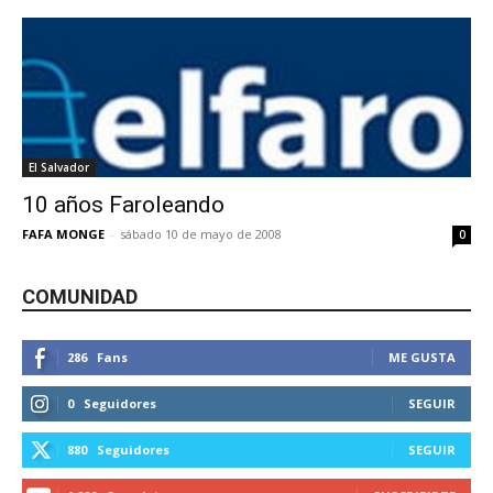
El Salvador
10 años Faroleando
FAFA MONGE
-
sábado 10 de mayo de 2008
0
COMUNIDAD
286
Fans
ME GUSTA
0
Seguidores
SEGUIR
880
Seguidores
SEGUIR