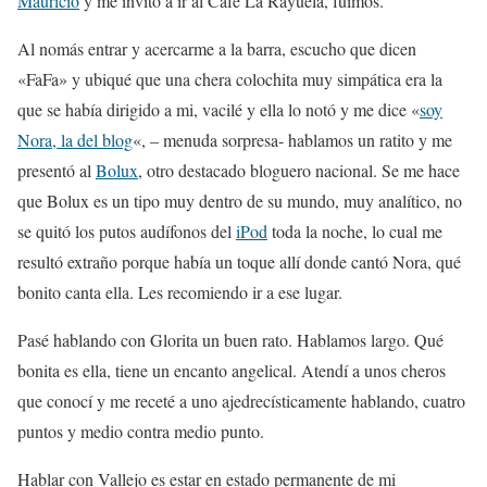
Mauricio
y me invitó a ir al Café La Rayuela, fuimos.
Al nomás entrar y acercarme a la barra, escucho que dicen
«FaFa» y ubiqué que una chera colochita muy simpática era la
que se había dirigido a mi, vacilé y ella lo notó y me dice «
soy
Nora, la del blog
«, – menuda sorpresa- hablamos un ratito y me
presentó al
Bolux
, otro destacado bloguero nacional. Se me hace
que Bolux es un tipo muy dentro de su mundo, muy analítico, no
se quitó los putos audífonos del
iPod
toda la noche, lo cual me
resultó extraño porque había un toque allí donde cantó Nora, qué
bonito canta ella. Les recomiendo ir a ese lugar.
Pasé hablando con Glorita un buen rato. Hablamos largo. Qué
bonita es ella, tiene un encanto angelical. Atendí a unos cheros
que conocí y me receté a uno ajedrecísticamente hablando, cuatro
puntos y medio contra medio punto.
Hablar con Vallejo es estar en estado permanente de mi