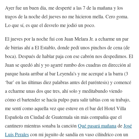
Ayer fue un buen día, me desperté a las 7 de la mañana y los
tragos de la noche del jueves no me hicieron mella. Cero goma.
Lo que sí, es que el desvelo me jodió un poco.
El jueves por la noche fui con Juan Melara Jr. a echarme un par
de birrias ahí a El Establo, donde pedí unos pinchos de cena (de
boca). Después de hablar paja con ese cabrón nos despedimos. El
Juan se quedó ahí y yo agarré rumbo dos cuadras en dirección al
parque hasta arribar al bar Leyenda’s y me acerqué a la barra (3
‘bar’ en las últimas diez palabras antes del paréntesis) y comencé
a echarme unas dos que tres, ahí solo y meditabundo viendo
cómo el bartender se hacía pulpo para salir tablas con su trabajo,
me sentí como aquella vez que estuve en el bar del Hotel Villa
Española en Ciudad de Guatemala sin más compañía que el
cantinero mientras sonaba la canción
Qué pasará mañana
de
José
Luis Perales
con mi juguito de sandía en vaso cilíndrico con un