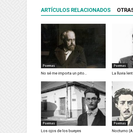
ARTÍCULOS RELACIONADOS
OTRA
Poemas
Poemas
No sé me importa un pito…
La lluvia len
Poemas
Poemas
Los ojos de los bueyes
Nocturno (A