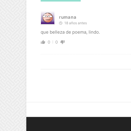
rumana
18 años antes
que belleza de poema, lindo.
0
0