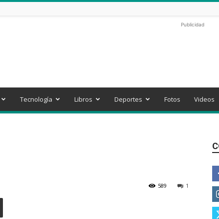
Publicidad
Tecnología
Libros
Deportes
Fotos
Videos
C
589
1