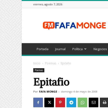
viernes, agosto 7, 2026
FAFAMONGE
Portada
Journal
Política
Negocios
Inicio
Poemas
Epitafio
Poemas
Epitafio
Por
FAFA MONGE
-
domingo 4 de mayo de 2008