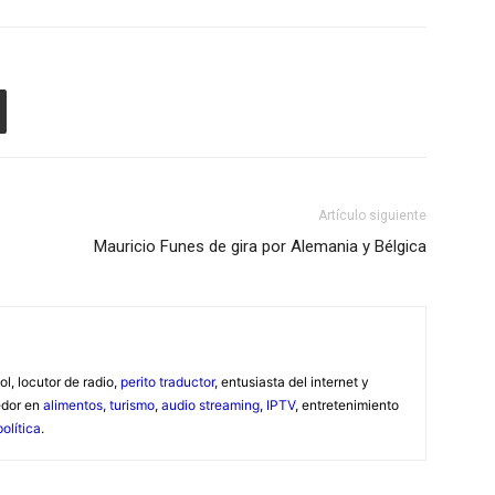
Artículo siguiente
Mauricio Funes de gira por Alemania y Bélgica
ol, locutor de radio,
perito traductor
, entusiasta del internet y
edor en
alimentos
,
turismo
,
audio streaming
,
IPTV
, entretenimiento
política
.