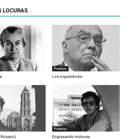
S LOCURAS
Poemas
ta
Los inquisidores
Poemas
 Rosario)
Engrasando motores