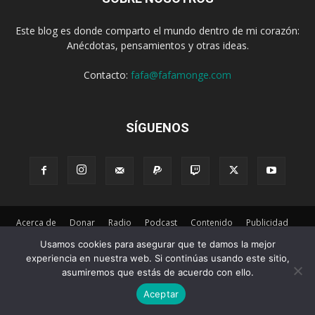
Este blog es donde comparto el mundo dentro de mi corazón:
Anécdotas, pensamientos y otras ideas.
Contacto:
fafa@fafamonge.com
SÍGUENOS
Acerca de
Donar
Radio
Podcast
Contenido
Publicidad
Suscribirse
Privacidad
Términos y Condiciones
Usamos cookies para asegurar que te damos la mejor
experiencia en nuestra web. Si continúas usando este sitio,
© 2026 Desarollado por
Empretel Networks
asumiremos que estás de acuerdo con ello.
Aceptar
Ir a la versión móvil