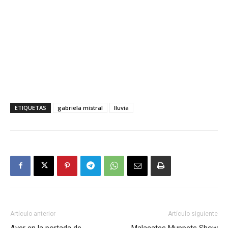
ETIQUETAS
gabriela mistral
lluvia
Artículo anterior
Artículo siguiente
Ayer en la portada de
Malacates Muppets Show