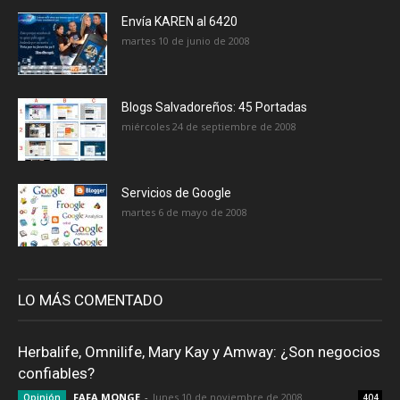
Envía KAREN al 6420
martes 10 de junio de 2008
Blogs Salvadoreños: 45 Portadas
miércoles 24 de septiembre de 2008
Servicios de Google
martes 6 de mayo de 2008
LO MÁS COMENTADO
Herbalife, Omnilife, Mary Kay y Amway: ¿Son negocios
confiables?
FAFA MONGE
-
lunes 10 de noviembre de 2008
Opinión
404