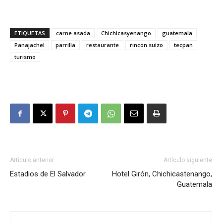
ETIQUETAS
carne asada
Chichicasyenango
guatemala
Panajachel
parrilla
restaurante
rincon suizo
tecpan
turismo
Artículo anterior
Artículo siguiente
Estadios de El Salvador
Hotel Girón, Chichicastenango,
Guatemala