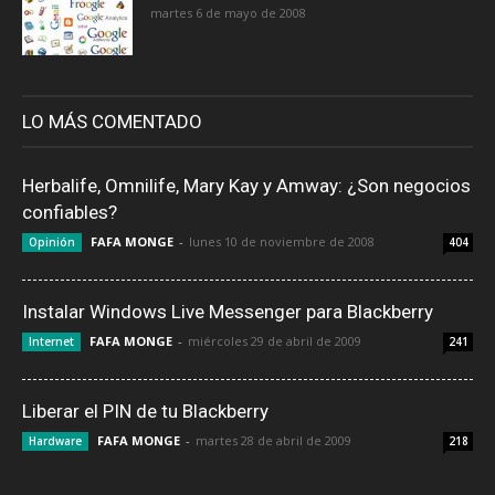
martes 6 de mayo de 2008
LO MÁS COMENTADO
Herbalife, Omnilife, Mary Kay y Amway: ¿Son negocios
confiables?
FAFA MONGE
-
lunes 10 de noviembre de 2008
Opinión
404
Instalar Windows Live Messenger para Blackberry
FAFA MONGE
-
miércoles 29 de abril de 2009
Internet
241
Liberar el PIN de tu Blackberry
FAFA MONGE
-
martes 28 de abril de 2009
Hardware
218