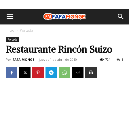
Inicio
Portada
Portada
Restaurante Rincón Suizo
Por
FAFA MONGE
-
jueves 1 de abril de 2010
724
1