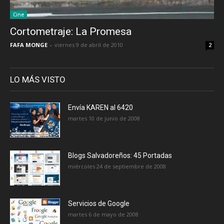
Cine
Cortometraje: La Promesa
FAFA MONGE
-
viernes 9 de abril de 2010
2
LO MÁS VISTO
Envía KAREN al 6420
martes 10 de junio de 2008
Blogs Salvadoreños: 45 Portadas
miércoles 24 de septiembre de 2008
Servicios de Google
martes 6 de mayo de 2008