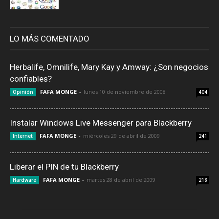
LO MÁS COMENTADO
Herbalife, Omnilife, Mary Kay y Amway: ¿Son negocios
confiables?
FAFA MONGE
-
lunes 10 de noviembre de 2008
Opinión
404
Instalar Windows Live Messenger para Blackberry
FAFA MONGE
-
miércoles 29 de abril de 2009
Internet
241
Liberar el PIN de tu Blackberry
FAFA MONGE
-
martes 28 de abril de 2009
Hardware
218