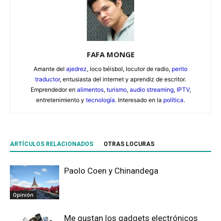
FAFA MONGE
Amante del
ajedrez
, loco béisbol, locutor de radio,
perito
traductor
, entusiasta del internet y aprendiz de escritor.
Emprendedor en
alimentos
,
turismo
,
audio streaming
,
IPTV
,
entretenimiento y
tecnología
. Interesado en la
política
.
ARTÍCULOS RELACIONADOS
OTRAS LOCURAS
Paolo Coen y Chinandega
Opinión
Me gustan los gadgets electrónicos