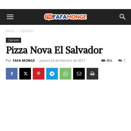
Inicio
Opinión
Opinión
Pizza Nova El Salvador
Por
FAFA MONGE
-
jueves 24 de febrero de 2011
806
1