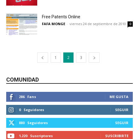
Free Patents Online
FAFA MONGE
-
viernes 24 de septiembre de 2010
0
1
2
3
COMUNIDAD
286
Fans
ME GUSTA
0
Seguidores
SEGUIR
880
Seguidores
SEGUIR
1,220
Suscriptores
SUSCRIBIRTE