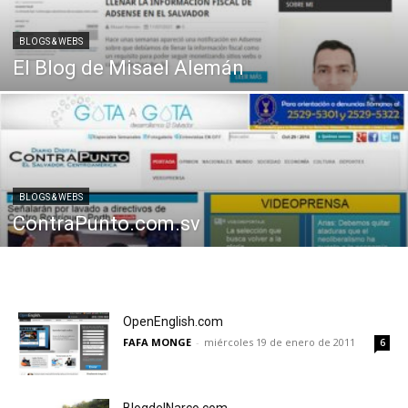
BLOGS & WEBS
El Blog de Misael Alemán
BLOGS & WEBS
ContraPunto.com.sv
OpenEnglish.com
FAFA MONGE
-
miércoles 19 de enero de 2011
6