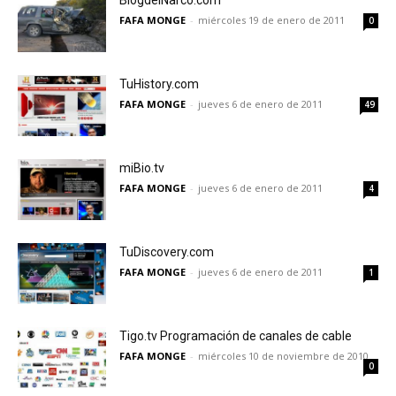
BlogdelNarco.com
FAFA MONGE
-
miércoles 19 de enero de 2011
0
TuHistory.com
FAFA MONGE
-
jueves 6 de enero de 2011
49
miBio.tv
FAFA MONGE
-
jueves 6 de enero de 2011
4
TuDiscovery.com
FAFA MONGE
-
jueves 6 de enero de 2011
1
Tigo.tv Programación de canales de cable
FAFA MONGE
-
miércoles 10 de noviembre de 2010
0