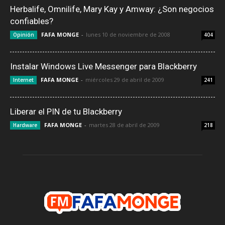
Herbalife, Omnilife, Mary Kay y Amway: ¿Son negocios
confiables?
FAFA MONGE
-
lunes 10 de noviembre de 2008
Opinión
404
Instalar Windows Live Messenger para Blackberry
FAFA MONGE
-
miércoles 29 de abril de 2009
Internet
241
Liberar el PIN de tu Blackberry
FAFA MONGE
-
martes 28 de abril de 2009
Hardware
218