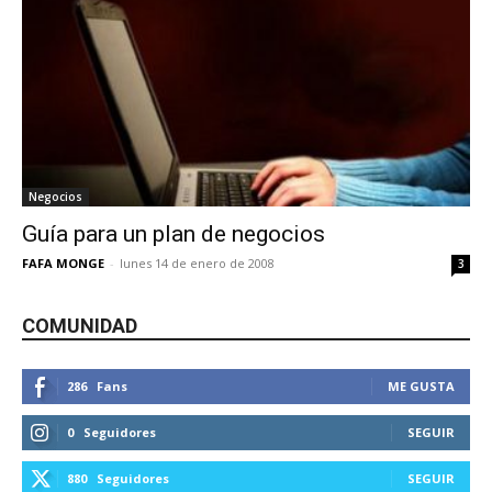
Negocios
Guía para un plan de negocios
FAFA MONGE
-
lunes 14 de enero de 2008
3
COMUNIDAD
286
Fans
ME GUSTA
0
Seguidores
SEGUIR
880
Seguidores
SEGUIR