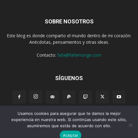
SOBRE NOSOTROS
Este blog es donde comparto el mundo dentro de mi corazón:
Anécdotas, pensamientos y otras ideas.
Contacto:
fafa@fafamonge.com
SÍGUENOS
Usamos cookies para asegurar que te damos la mejor
Acerca de
Donar
Radio
Podcast
Contenido
Publicidad
experiencia en nuestra web. Si continúas usando este sitio,
asumiremos que estás de acuerdo con ello.
Suscribirse
Privacidad
Términos y Condiciones
Aceptar
© 2026 Desarollado por
Empretel Networks