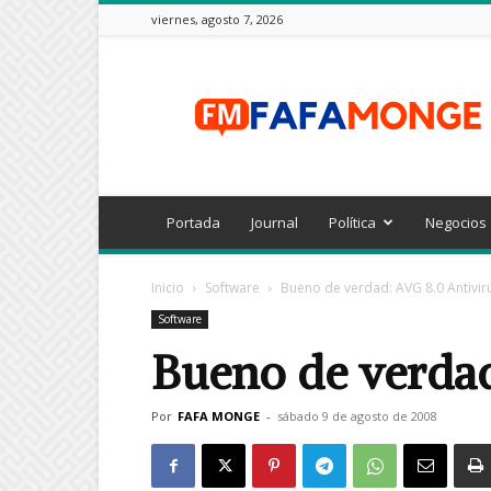
viernes, agosto 7, 2026
FAFAMONGE
Portada
Journal
Política
Negocios
Inicio
Software
Bueno de verdad: AVG 8.0 Antivir
Software
Bueno de verdad
Por
FAFA MONGE
-
sábado 9 de agosto de 2008