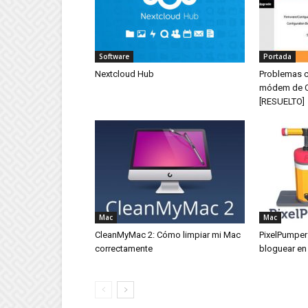
Software
Portada
Nextcloud Hub
Problemas c
módem de Cl
[RESUELTO]
Mac
Mac
CleanMyMac 2: Cómo limpiar mi Mac
PixelPumper
correctamente
bloguear e