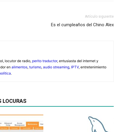
Artículo siguiente
Es el cumpleaños del Chino Alex
ol, locutor de radio,
perito traductor
, entusiasta del internet y
edor en
alimentos
,
turismo
,
audio streaming
,
IPTV
, entretenimiento
política
.
S LOCURAS