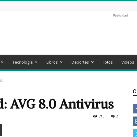
Publicidad
Tecnología
Libros
Deportes
Fotos
Videos
us
C
: AVG 8.0 Antivirus
715
2