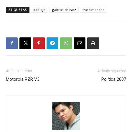
ETIQUETAS
doblaje
gabriel chavez
the simpsons
Artículo anterior
Artículo siguiente
Motorola RZR V3
Política 2007