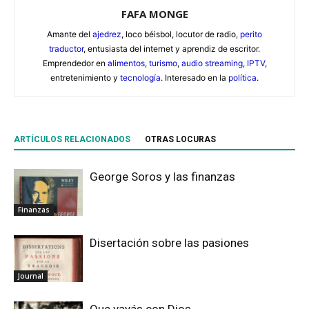
FAFA MONGE
Amante del
ajedrez
, loco béisbol, locutor de radio,
perito
traductor
, entusiasta del internet y aprendiz de escritor.
Emprendedor en
alimentos
,
turismo
,
audio streaming
,
IPTV
,
entretenimiento y
tecnología
. Interesado en la
política
.
ARTÍCULOS RELACIONADOS
OTRAS LOCURAS
George Soros y las finanzas
Finanzas
Disertación sobre las pasiones
Journal
Que vayás con Dios