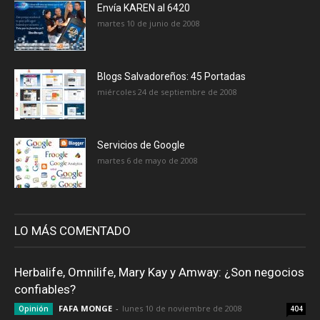
Envía KAREN al 6420
martes 10 de junio de 2008
Blogs Salvadoreños: 45 Portadas
miércoles 24 de septiembre de 2008
Servicios de Google
martes 6 de mayo de 2008
LO MÁS COMENTADO
Herbalife, Omnilife, Mary Kay y Amway: ¿Son negocios
confiables?
FAFA MONGE
-
lunes 10 de noviembre de 2008
Opinión
404