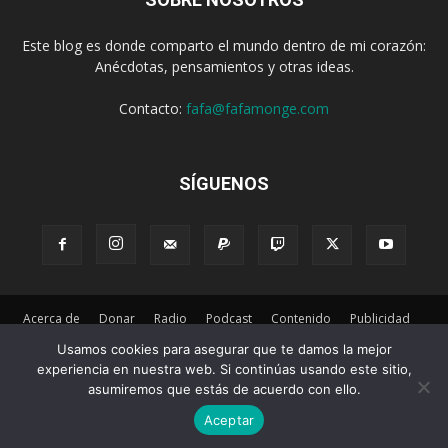
Este blog es donde comparto el mundo dentro de mi corazón:
Anécdotas, pensamientos y otras ideas.
Contacto:
fafa@fafamonge.com
SÍGUENOS
Acerca de
Donar
Radio
Podcast
Contenido
Publicidad
Suscribirse
Privacidad
Términos y Condiciones
Usamos cookies para asegurar que te damos la mejor
experiencia en nuestra web. Si continúas usando este sitio,
© 2026 Desarollado por
Empretel Networks
asumiremos que estás de acuerdo con ello.
Aceptar
Ir a la versión móvil