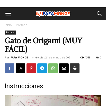
Inicio
Portada
Portada
Gato de Origami (MUY
FÁCIL)
Por
FAFA MONGE
-
miércoles 24 de marzo de 2021
1319
0
Instrucciones