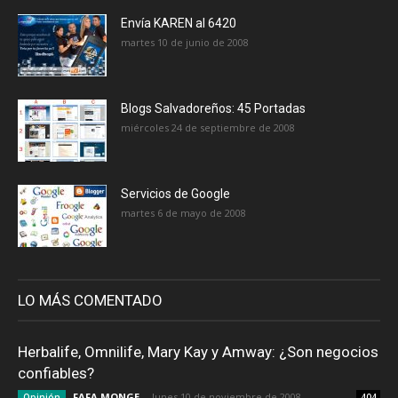
Envía KAREN al 6420
martes 10 de junio de 2008
Blogs Salvadoreños: 45 Portadas
miércoles 24 de septiembre de 2008
Servicios de Google
martes 6 de mayo de 2008
LO MÁS COMENTADO
Herbalife, Omnilife, Mary Kay y Amway: ¿Son negocios
confiables?
FAFA MONGE
-
lunes 10 de noviembre de 2008
Opinión
404