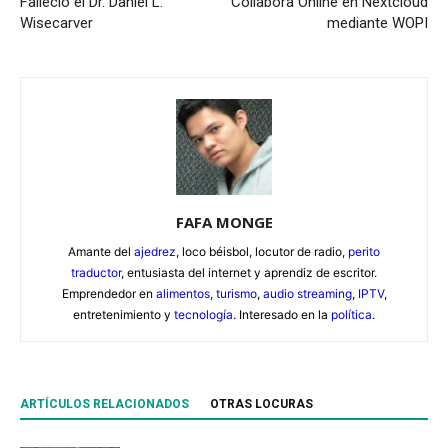
Falleció el Dr. Daniel L.
Collabora Online en Nextcloud
Wisecarver
mediante WOPI
FAFA MONGE
Amante del
ajedrez
, loco béisbol, locutor de radio,
perito
traductor
, entusiasta del internet y aprendiz de escritor.
Emprendedor en
alimentos
,
turismo
,
audio streaming
,
IPTV
,
entretenimiento y
tecnología
. Interesado en la
política
.
ARTÍCULOS RELACIONADOS
OTRAS LOCURAS