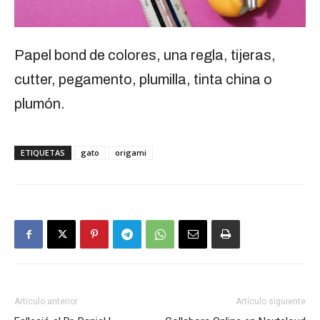
Papel bond de colores, una regla, tijeras,
Re
cutter, pegamento, plumilla, tinta china o
plumón.
ETIQUETAS
gato
origami
Artículo anterior
Artículo siguiente