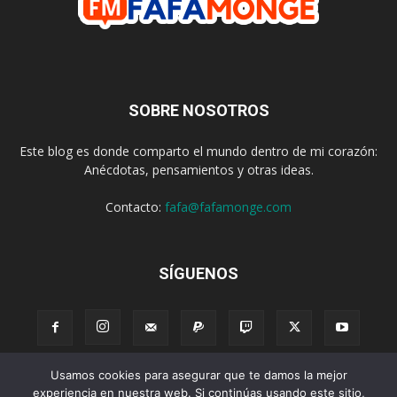
SOBRE NOSOTROS
Este blog es donde comparto el mundo dentro de mi corazón:
Anécdotas, pensamientos y otras ideas.
Contacto:
fafa@fafamonge.com
SÍGUENOS
Usamos cookies para asegurar que te damos la mejor
Acerca de
Donar
Radio
Podcast
Contenido
Publicidad
experiencia en nuestra web. Si continúas usando este sitio,