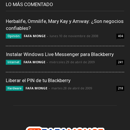
LO MÁS COMENTADO
Herbalife, Omnilife, Mary Kay y Amway: ¿Son negocios
confiables?
FAFA MONGE
-
lunes 10 de noviembre de 2008
Opinión
404
Instalar Windows Live Messenger para Blackberry
FAFA MONGE
-
miércoles 29 de abril de 2009
Internet
241
Liberar el PIN de tu Blackberry
FAFA MONGE
-
martes 28 de abril de 2009
Hardware
218