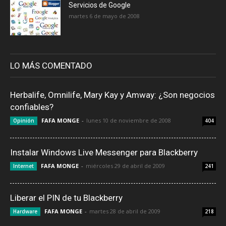
Servicios de Google
martes 6 de mayo de 2008
LO MÁS COMENTADO
Herbalife, Omnilife, Mary Kay y Amway: ¿Son negocios
confiables?
FAFA MONGE
-
lunes 10 de noviembre de 2008
Opinión
404
Instalar Windows Live Messenger para Blackberry
FAFA MONGE
-
miércoles 29 de abril de 2009
Internet
241
Liberar el PIN de tu Blackberry
FAFA MONGE
-
martes 28 de abril de 2009
Hardware
218