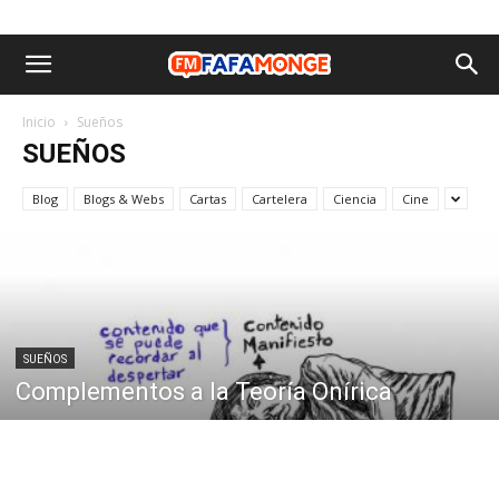
Inicio
Sueños
SUEÑOS
Blog
Blogs & Webs
Cartas
Cartelera
Ciencia
Cine
SUEÑOS
Complementos a la Teoría Onírica