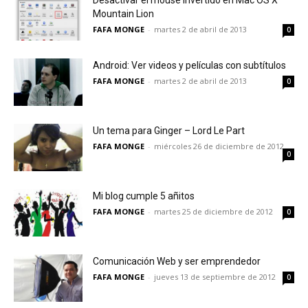
Desactivar el mouse invertido en Mac OS X
Mountain Lion
FAFA MONGE
-
martes 2 de abril de 2013
0
Android: Ver videos y películas con subtítulos
FAFA MONGE
-
martes 2 de abril de 2013
0
Un tema para Ginger – Lord Le Part
FAFA MONGE
-
miércoles 26 de diciembre de 2012
0
Mi blog cumple 5 añitos
FAFA MONGE
-
martes 25 de diciembre de 2012
0
Comunicación Web y ser emprendedor
FAFA MONGE
-
jueves 13 de septiembre de 2012
0