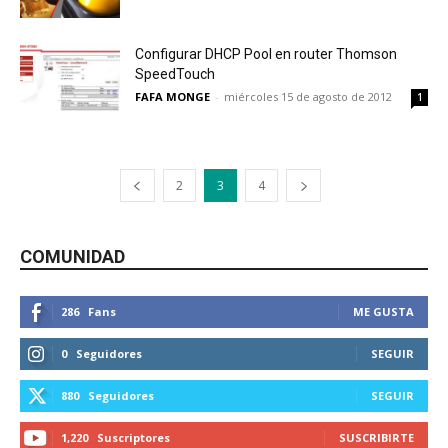
Configurar DHCP Pool en router Thomson
SpeedTouch
FAFA MONGE
-
miércoles 15 de agosto de 2012
1
2
3
4
COMUNIDAD
286
Fans
ME GUSTA
0
Seguidores
SEGUIR
880
Seguidores
SEGUIR
1,220
Suscriptores
SUSCRIBIRTE