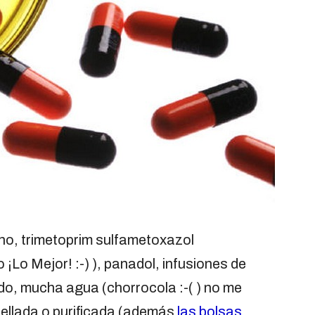
o, trimetoprim sulfametoxazol
¡Lo Mejor! :-) ), panadol, infusiones de
do, mucha agua (chorrocola :-( ) no me
ellada o purificada (además
las bolsas