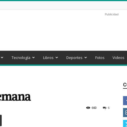
Publicidad
Tecnología
Libros
Deportes
Fotos
Videos
C
semana
660
6