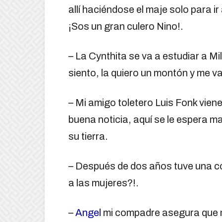
allí haciéndose el maje solo para i
¡Sos un gran culero Nino!.
– La Cynthita se va a estudiar a Mi
siento, la quiero un montón y me v
– Mi amigo toletero Luis Fonk vien
buena noticia, aquí se le espera m
su tierra.
– Después de dos años tuve una co
a las mujeres?!.
–
Angel
mi compadre asegura que m