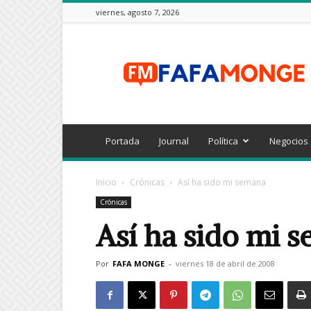
viernes, agosto 7, 2026
FAFAMONGE
Portada
Journal
Política
Negocios
Inicio
Crónicas
Así ha sido mi semana
Crónicas
Así ha sido mi 
Por
FAFA MONGE
-
viernes 18 de abril de 2008