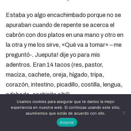
Estaba yo algo encachimbado porque no se
apuraban cuando de repente se acerca el
cabrón con dos platos en una mano y otro en
la otra y me los sirve, «Qué va a tomar» – me
preguntó-. Jueputa! dije yo para mis
adentros. Eran 14 tacos (res, pastor,
maciza, cachete, oreja, hígado, tripa,
corazón, intestino, picadillo, costilla, lengua,
adobado, cochinita pibil).
Usamos cookies para asegurar que te damos la mejor
experiencia en nuestra web. Si continúas usando este sitio,
15
Yo creí que iban a ser unos 6 tacos pero le
asumiremos que estás de acuerdo con ello.
hice huevos y me los comí, pero para rematar,
Aceptar