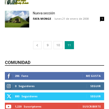
Nueva sección
FAFA MONGE
-
lunes 21 de enero de 2008
1
9
10
11
COMUNIDAD
286
Fans
ME GUSTA
0
Seguidores
SEGUIR
880
Seguidores
SEGUIR
1,220
Suscriptores
SUSCRIBIRTE