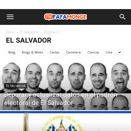
Inicio
El Salvador
Página 11
EL SALVADOR
Blog
Blogs & Webs
Cartas
Cartelera
Ciencia
Cine
EL SALVADOR
Depurar y actualizar datos en el padrón
electoral de El Salvador