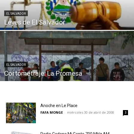
EL SALVADOR
Leyes de El Salvador
EL SALVADOR
Cortometraje: La Promesa
Anoche en Le Place
FAFA MONGE
-
miércoles 30 de abril de 2008
3